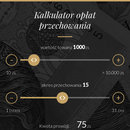
Kalkulator opłat
przechowania
1000
wartość towaru
:
ZŁ
–
+
10
> 10.000
ZŁ
ZŁ
15
okres przechowania
:
–
+
1
31
DZIEŃ
DNI
75
Kwota prowizji:
ZŁ