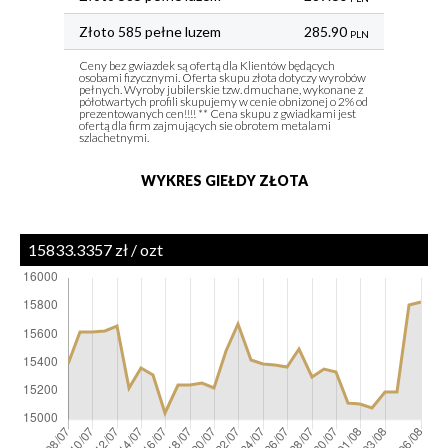
Złoto 585 pełne luzem
285.90
PLN
Ceny bez gwiazdek są ofertą dla Klientów będących
osobami fizycznymi. Oferta skupu złota dotyczy wyrobów
pełnych. Wyroby jubilerskie tzw. dmuchane, wykonane z
półotwartych profili skupujemy w cenie obnizonej o 2% od
prezentowanych cen!!!! ** Cena skupu z gwiadkami jest
ofertą dla firm zajmujących sie obrotem metalami
szlachetnymi.
WYKRES GIEŁDY ZŁOTA
15833.3357 zł / ozt