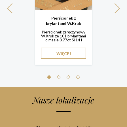
Previous
Next
nek Rose Dior
Pierścionek z 
Pierścionek z
 Catelan
brylant
brylantami W.Kruk
nek Christian
Białe złoto pr.
Pierścionek zaręczynowy
 z ręcznie
naturalny 0,73
W.Kruk ze 101 brylantami
onym kwiatem
brylantów 0,2
o masie 0,77ct SI1/H
iałym koralu.
konana z 18...
WIĘC
WIĘCEJ
IĘCEJ
1
2
3
4
Nasze lokalizacje