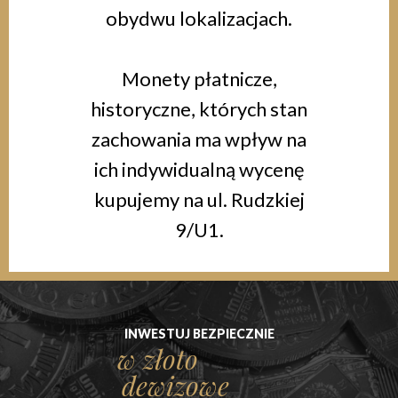
obydwu lokalizacjach.
Monety płatnicze,
historyczne, których stan
zachowania ma wpływ na
ich indywidualną wycenę
kupujemy na ul. Rudzkiej
9/U1.
POTRZEBUJESZ GOTÓWKI?
POZNAJ NASZĄ OFERTĘ
INWESTUJ BEZPIECZNIE
CHCESZ SPRZEDAĆ?
NOWOŚĆ
NASZE USŁUGI
złoto lub
w złoto
sprzedaży
sprawdź
ekskluzywna
jubilerskie
srebro?
dewizowe
brylantów
naszą ofertę
biżuteria