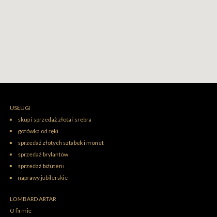
USŁUGI
skup i sprzedaż złota i srebra
gotówka od ręki
sprzedaż złotych sztabek i monet
sprzedaż brylantów
sprzedaż biżuterii
naprawy jubilerskie
LOMBARD ARTAR
O firmie