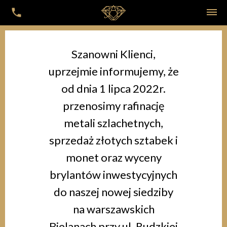
Szanowni Klienci,
uprzejmie informujemy, że
od dnia 1 lipca 2022r.
przenosimy rafinację
metali szlachetnych,
sprzedaż złotych sztabek i
monet oraz wyceny
brylantów inwestycyjnych
do naszej nowej siedziby
na warszawskich
Bielanach przy ul. Rudzkiej