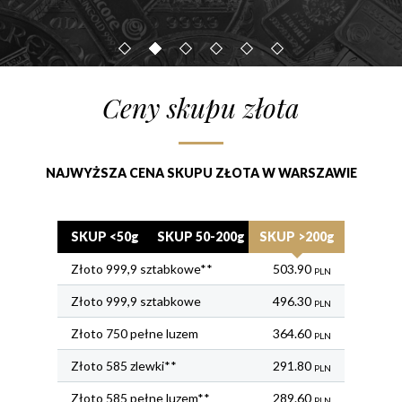
1
2
3
4
5
6
Ceny skupu złota
NAJWYŻSZA CENA SKUPU ZŁOTA W WARSZAWIE
SKUP <50g
SKUP 50-200g
SKUP >200g
Złoto 999,9 sztabkowe**
503.90
PLN
Złoto 999,9 sztabkowe
496.30
PLN
Złoto 750 pełne luzem
364.60
PLN
Złoto 585 zlewki**
291.80
PLN
Złoto 585 pełne luzem**
289.60
PLN