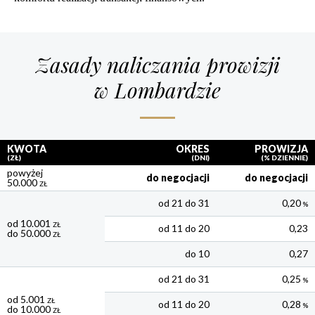
Zasady naliczania prowizji
w Lombardzie
KWOTA
OKRES
PROWIZJA
(ZŁ)
(DNI)
(% DZIENNIE)
powyżej
do negocjacji
do negocjacji
50.000
ZŁ
od 21 do 31
0,20
%
od 10.001
ZŁ
od 11 do 20
0,23
do 50.000
ZŁ
do 10
0,27
od 21 do 31
0,25
%
od 5.001
ZŁ
od 11 do 20
0,28
%
do 10.000
ZŁ