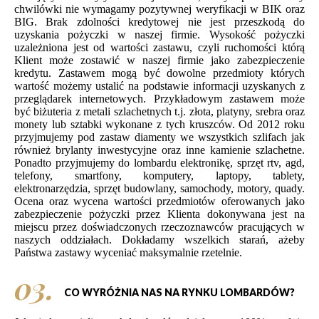
chwilówki nie wymagamy pozytywnej weryfikacji w BIK oraz
BIG. Brak zdolności kredytowej nie jest przeszkodą do
uzyskania pożyczki w naszej firmie. Wysokość pożyczki
uzależniona jest od wartości zastawu, czyli ruchomości którą
Klient może zostawić w naszej firmie jako zabezpieczenie
kredytu. Zastawem mogą być dowolne przedmioty których
wartość możemy ustalić na podstawie informacji uzyskanych z
przeglądarek internetowych. Przykładowym zastawem może
być biżuteria z metali szlachetnych t.j. złota, platyny, srebra oraz
monety lub sztabki wykonane z tych kruszców. Od 2012 roku
przyjmujemy pod zastaw diamenty we wszystkich szlifach jak
również brylanty inwestycyjne oraz inne kamienie szlachetne.
Ponadto przyjmujemy do lombardu elektronikę, sprzęt rtv, agd,
telefony, smartfony, komputery, laptopy, tablety,
elektronarzędzia, sprzęt budowlany, samochody, motory, quady.
Ocena oraz wycena wartości przedmiotów oferowanych jako
zabezpieczenie pożyczki przez Klienta dokonywana jest na
miejscu przez doświadczonych rzeczoznawców pracujących w
naszych oddziałach. Dokładamy wszelkich starań, ażeby
Państwa zastawy wyceniać maksymalnie rzetelnie.
03.
CO WYRÓŻNIA NAS NA RYNKU LOMBARDÓW?