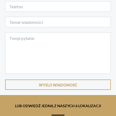
LUB ODWIEDŹ JEDNĄ Z NASZYCH 6 LOKALIZACJI