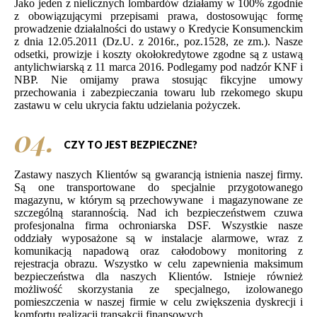
Jako jeden z nielicznych lombardów działamy w 100% zgodnie
z obowiązującymi przepisami prawa, dostosowując formę
prowadzenie działalności do ustawy o Kredycie Konsumenckim
z dnia 12.05.2011 (Dz.U. z 2016r., poz.1528, ze zm.). Nasze
odsetki, prowizje i koszty okołokredytowe zgodne są z ustawą
antylichwiarską z 11 marca 2016. Podlegamy pod nadzór KNF i
NBP. Nie omijamy prawa stosując fikcyjne umowy
przechowania i zabezpieczania towaru lub rzekomego skupu
zastawu w celu ukrycia faktu udzielania pożyczek.
04.
CZY TO JEST BEZPIECZNE?
Zastawy naszych Klientów są gwarancją istnienia naszej firmy.
Są one transportowane do specjalnie przygotowanego
magazynu, w którym są przechowywane
i magazynowane ze
szczególną starannością. Nad ich bezpieczeństwem czuwa
profesjonalna firma ochroniarska DSF. Wszystkie nasze
oddziały wyposażone są w instalacje alarmowe, wraz z
komunikacją napadową oraz całodobowy monitoring z
rejestracja obrazu. Wszystko w celu zapewnienia maksimum
bezpieczeństwa dla naszych Klientów. Istnieje również
możliwość skorzystania ze specjalnego, izolowanego
pomieszczenia w naszej firmie w celu zwiększenia dyskrecji i
komfortu realizacji transakcji finansowych.