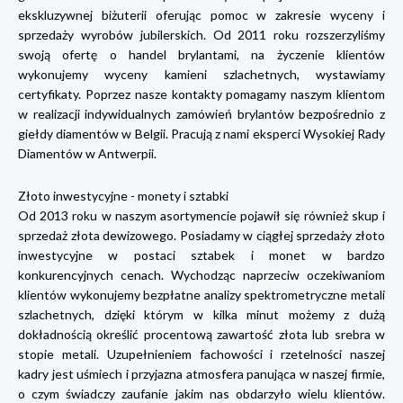
ekskluzywnej biżuterii oferując pomoc w zakresie wyceny i
sprzedaży wyrobów jubilerskich. Od 2011 roku rozszerzyliśmy
swoją ofertę o handel brylantami, na życzenie klientów
wykonujemy wyceny kamieni szlachetnych, wystawiamy
certyfikaty. Poprzez nasze kontakty pomagamy naszym klientom
w realizacji indywidualnych zamówień brylantów bezpośrednio z
giełdy diamentów w Belgii. Pracują z nami eksperci Wysokiej Rady
Diamentów w Antwerpii.
Złoto inwestycyjne - monety i sztabki
Od 2013 roku w naszym asortymencie pojawił się również skup i
sprzedaż złota dewizowego. Posiadamy w ciągłej sprzedaży złoto
inwestycyjne w postaci sztabek i monet w bardzo
konkurencyjnych cenach. Wychodząc naprzeciw oczekiwaniom
klientów wykonujemy bezpłatne analizy spektrometryczne metali
szlachetnych, dzięki którym w kilka minut możemy z dużą
dokładnością określić procentową zawartość złota lub srebra w
stopie metali. Uzupełnieniem fachowości i rzetelności naszej
kadry jest uśmiech i przyjazna atmosfera panująca w naszej firmie,
o czym świadczy zaufanie jakim nas obdarzyło wielu klientów.