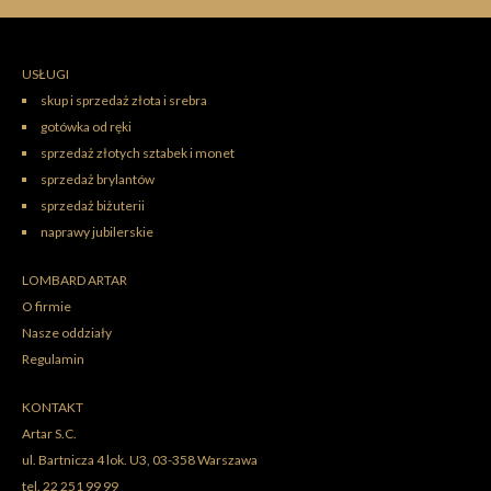
USŁUGI
skup i sprzedaż złota i srebra
gotówka od ręki
sprzedaż złotych sztabek i monet
sprzedaż brylantów
sprzedaż biżuterii
naprawy jubilerskie
LOMBARD ARTAR
O firmie
Nasze oddziały
Regulamin
KONTAKT
Artar S.C.
ul.
Bartnicza 4 lok. U3
,
03-358
Warszawa
tel.
22 251 99 99