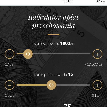
do 10
0,67
%
Kalkulator opłat
przechowania
1000
wartość towaru
:
ZŁ
–
+
10
> 10.000
ZŁ
ZŁ
15
okres przechowania
:
–
+
1
31
DZIEŃ
DNI
75