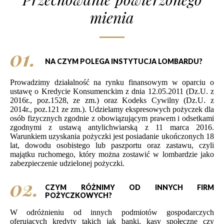
mienia
01.
NA CZYM POLEGA INSTYTUCJA LOMBARDU?
Prowadzimy działalność na rynku finansowym w oparciu o
ustawę o Kredycie Konsumenckim z dnia 12.05.2011 (Dz.U. z
2016r., poz.1528, ze zm.) oraz Kodeks Cywilny (Dz.U. z
2014r., poz.121 ze zm.). Udzielamy ekspresowych pożyczek dla
osób fizycznych zgodnie z obowiązującym prawem i odsetkami
zgodnymi z ustawą antylichwiarską z 11 marca 2016.
Warunkiem uzyskania pożyczki jest posiadanie ukończonych 18
lat, dowodu osobistego lub paszportu oraz zastawu, czyli
majątku ruchomego, który można zostawić w lombardzie jako
zabezpieczenie udzielonej pożyczki.
02.
CZYM RÓŻNIMY OD INNYCH FIRM
POŻYCZKOWYCH?
W odróżnieniu od innych podmiotów gospodarczych
oferujących kredyty takich jak banki, kasy społeczne czy