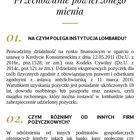
mienia
01.
NA CZYM POLEGA INSTYTUCJA LOMBARDU?
Prowadzimy działalność na rynku finansowym w oparciu o
ustawę o Kredycie Konsumenckim z dnia 12.05.2011 (Dz.U. z
2016r., poz.1528, ze zm.) oraz Kodeks Cywilny (Dz.U. z
2014r., poz.121 ze zm.). Udzielamy ekspresowych pożyczek dla
osób fizycznych zgodnie z obowiązującym prawem i odsetkami
zgodnymi z ustawą antylichwiarską z 11 marca 2016.
Warunkiem uzyskania pożyczki jest posiadanie ukończonych 18
lat, dowodu osobistego lub paszportu oraz zastawu, czyli
majątku ruchomego, który można zostawić w lombardzie jako
zabezpieczenie udzielonej pożyczki.
02.
CZYM RÓŻNIMY OD INNYCH FIRM
POŻYCZKOWYCH?
W odróżnieniu od innych podmiotów gospodarczych
oferujących kredyty takich jak banki, kasy społeczne czy