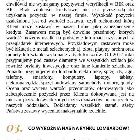
chwilówki nie wymagamy pozytywnej weryfikacji w BIK oraz
BIG. Brak zdolności kredytowej nie jest przeszkodą do
uzyskania pożyczki w naszej firmie. Wysokość pożyczki
uzależniona jest od wartości zastawu, czyli ruchomości którą
Klient może zostawić w naszej firmie jako zabezpieczenie
kredytu. Zastawem mogą być dowolne przedmioty których
wartość możemy ustalić na podstawie informacji uzyskanych z
przeglądarek internetowych. Przykładowym zastawem może
być biżuteria z metali szlachetnych t.j. złota, platyny, srebra oraz
monety lub sztabki wykonane z tych kruszców. Od 2012 roku
przyjmujemy pod zastaw diamenty we wszystkich szlifach jak
również brylanty inwestycyjne oraz inne kamienie szlachetne.
Ponadto przyjmujemy do lombardu elektronikę, sprzęt rtv, agd,
telefony, smartfony, komputery, laptopy, tablety,
elektronarzędzia, sprzęt budowlany, samochody, motory, quady.
Ocena oraz wycena wartości przedmiotów oferowanych jako
zabezpieczenie pożyczki przez Klienta dokonywana jest na
miejscu przez doświadczonych rzeczoznawców pracujących w
naszych oddziałach. Dokładamy wszelkich starań, ażeby
Państwa zastawy wyceniać maksymalnie rzetelnie.
03.
CO WYRÓŻNIA NAS NA RYNKU LOMBARDÓW?