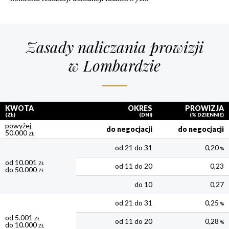
Zasady naliczania prowizji
w Lombardzie
KWOTA
OKRES
PROWIZJA
(ZŁ)
(DNI)
(% DZIENNIE)
powyżej
do negocjacji
do negocjacji
50.000
ZŁ
od 21 do 31
0,20
%
od 10.001
ZŁ
od 11 do 20
0,23
do 50.000
ZŁ
do 10
0,27
od 21 do 31
0,25
%
od 5.001
ZŁ
od 11 do 20
0,28
%
do 10.000
ZŁ