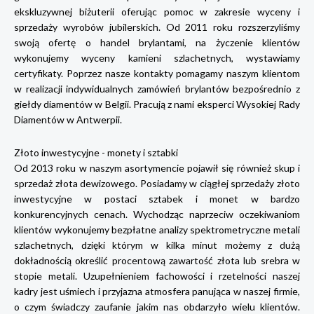
ekskluzywnej biżuterii oferując pomoc w zakresie wyceny i
sprzedaży wyrobów jubilerskich. Od 2011 roku rozszerzyliśmy
swoją ofertę o handel brylantami, na życzenie klientów
wykonujemy wyceny kamieni szlachetnych, wystawiamy
certyfikaty. Poprzez nasze kontakty pomagamy naszym klientom
w realizacji indywidualnych zamówień brylantów bezpośrednio z
giełdy diamentów w Belgii. Pracują z nami eksperci Wysokiej Rady
Diamentów w Antwerpii.
Złoto inwestycyjne - monety i sztabki
Od 2013 roku w naszym asortymencie pojawił się również skup i
sprzedaż złota dewizowego. Posiadamy w ciągłej sprzedaży złoto
inwestycyjne w postaci sztabek i monet w bardzo
konkurencyjnych cenach. Wychodząc naprzeciw oczekiwaniom
klientów wykonujemy bezpłatne analizy spektrometryczne metali
szlachetnych, dzięki którym w kilka minut możemy z dużą
dokładnością określić procentową zawartość złota lub srebra w
stopie metali. Uzupełnieniem fachowości i rzetelności naszej
kadry jest uśmiech i przyjazna atmosfera panująca w naszej firmie,
o czym świadczy zaufanie jakim nas obdarzyło wielu klientów.