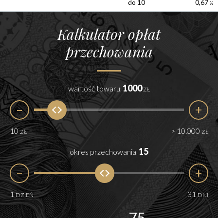
do 10
0,67
%
Kalkulator opłat
przechowania
1000
wartość towaru
:
ZŁ
–
+
10
> 10.000
ZŁ
ZŁ
15
okres przechowania
:
–
+
1
31
DZIEŃ
DNI
75