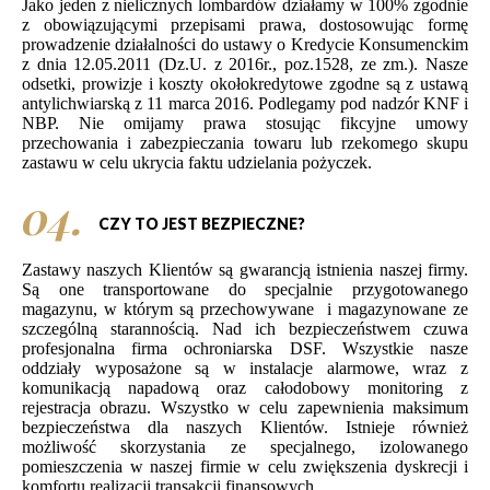
Jako jeden z nielicznych lombardów działamy w 100% zgodnie
z obowiązującymi przepisami prawa, dostosowując formę
prowadzenie działalności do ustawy o Kredycie Konsumenckim
z dnia 12.05.2011 (Dz.U. z 2016r., poz.1528, ze zm.). Nasze
odsetki, prowizje i koszty okołokredytowe zgodne są z ustawą
antylichwiarską z 11 marca 2016. Podlegamy pod nadzór KNF i
NBP. Nie omijamy prawa stosując fikcyjne umowy
przechowania i zabezpieczania towaru lub rzekomego skupu
zastawu w celu ukrycia faktu udzielania pożyczek.
04.
CZY TO JEST BEZPIECZNE?
Zastawy naszych Klientów są gwarancją istnienia naszej firmy.
Są one transportowane do specjalnie przygotowanego
magazynu, w którym są przechowywane
i magazynowane ze
szczególną starannością. Nad ich bezpieczeństwem czuwa
profesjonalna firma ochroniarska DSF. Wszystkie nasze
oddziały wyposażone są w instalacje alarmowe, wraz z
komunikacją napadową oraz całodobowy monitoring z
rejestracja obrazu. Wszystko w celu zapewnienia maksimum
bezpieczeństwa dla naszych Klientów. Istnieje również
możliwość skorzystania ze specjalnego, izolowanego
pomieszczenia w naszej firmie w celu zwiększenia dyskrecji i
komfortu realizacji transakcji finansowych.