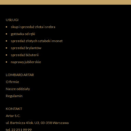
USŁUGI
skup i sprzedaż złota i srebra
gotówka od ręki
sprzedaż złotych sztabek i monet
sprzedaż brylantów
sprzedaż biżuterii
naprawy jubilerskie
LOMBARD ARTAR
O firmie
Nasze oddziały
Regulamin
KONTAKT
Artar S.C.
ul.
Bartnicza 4 lok. U3
,
03-358
Warszawa
tel.
22 251 99 99