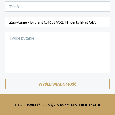
LUB ODWIEDŹ JEDNĄ Z NASZYCH 6 LOKALIZACJI